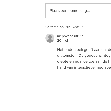
Plaats een opmerking...
Vier maanden in ons
Sorteren op:
Nieuwste
nieuwe pand - Aart vertelt
over de groei van E3
mepovapelut827
20 mei
Het onderzoek geeft aan dat 
uitkomsten. De gegevensintegr
diepte en nuance toe aan de hi
hand van interactieve mediab