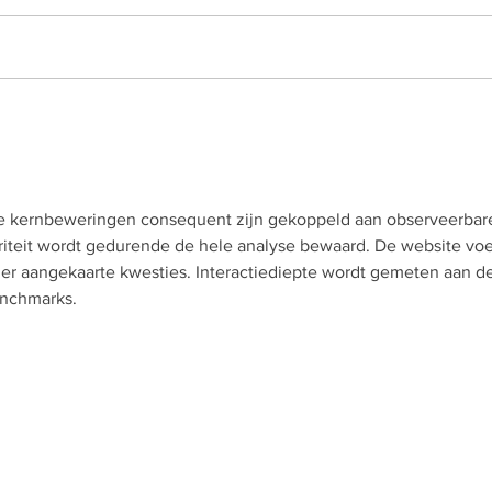
E3 interieurbouw
BETO
realiseert kantoor ZOUT
– E
Ontwerphuis
gebo
flexi
de kernbeweringen consequent zijn gekoppeld aan observeerbar
iteit wordt gedurende de hele analyse bewaard. De website voe
er aangekaarte kwesties. Interactiediepte wordt gemeten aan de
enchmarks.