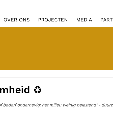
VACAT
OVER ONS
PROJECTEN
MEDIA
PAR
mheid ♻️
3
of bederf onderhevig; het milieu weinig belastend” - duur