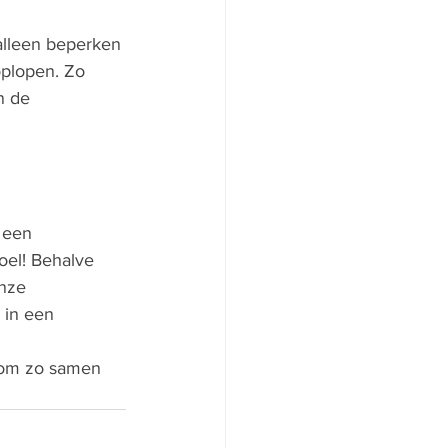
alleen beperken 
oplopen. Zo 
n de 
 een 
oel! Behalve 
nze 
 in een 
 om zo samen 