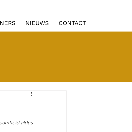
URES
040 23 19 078
TNERS
NIEUWS
CONTACT
zaamheid aldus 