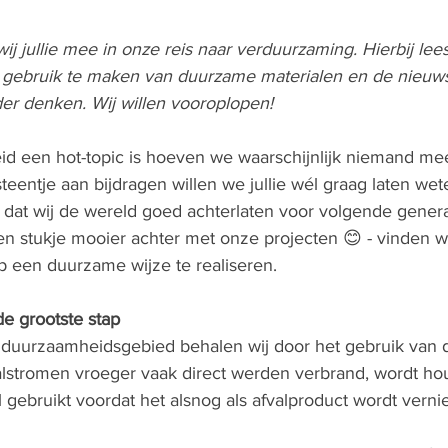
j jullie mee in onze reis naar verduurzaming. Hierbij lees
r gebruik te maken van duurzame materialen en de nieuws
der denken. Wij willen vooroplopen!
een hot-topic is hoeven we waarschijnlijk niemand meer
steentje aan bijdragen willen we jullie wél graag laten wet
dat wij de wereld goed achterlaten voor volgende generati
n stukje mooier achter met onze projecten 😊 - vinden wij
 een duurzame wijze te realiseren. 
e grootste stap
p duurzaamheidsgebied behalen wij door het gebruik van
alstromen vroeger vaak direct werden verbrand, wordt hou
l gebruikt voordat het alsnog als afvalproduct wordt vernie