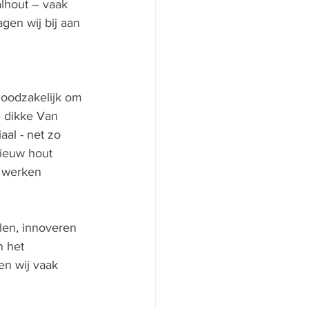
alhout – vaak 
gen wij bij aan 
noodzakelijk om 
e dikke Van 
aal - net zo 
nieuw hout 
r werken 
len, innoveren 
 het 
n wij vaak 