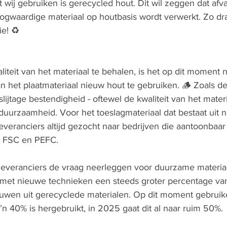
t wij gebruiken is gerecycled hout. Dit wil zeggen dat afv
oogwaardige materiaal op houtbasis wordt verwerkt. Zo dra
e! 
♻️
teit van het materiaal te behalen, is het op dit moment 
n het plaatmateriaal nieuw hout te gebruiken. 🪵 Zoals d
slijtage bestendigheid - oftewel de kwaliteit van het materi
uurzaamheid. Voor het toeslagmateriaal dat bestaat uit 
everanciers altijd gezocht naar bedrijven die aantoonbaa
n FSC en PEFC. 
eleveranciers de vraag neerleggen voor duurzame materia
 met nieuwe technieken een steeds groter percentage van
uwen uit gerecyclede materialen. Op dit moment gebruike
’n 40% is hergebruikt, in 2025 gaat dit al naar ruim 50%. 