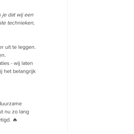
 je dat wij een 
te technieken, 
 uit te leggen. 
en. 
es - wij laten 
 het belangrijk 
 duurzame 
t nu zo lang 
tigd. 
🔥